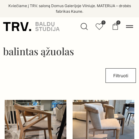
Kviečiame į TRV. saloną Domus Galerijoje Vilniuje. MATERIJA – drobės
fabrikas Kaune.
0
0
balintas ąžuolas
Filtruoti