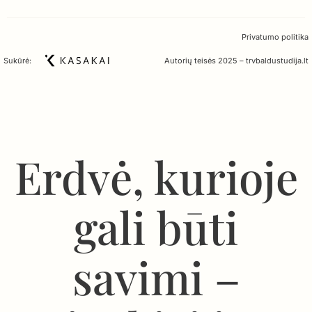
Privatumo politika
Sukūrė:
Autorių teisės 2025 – trvbaldustudija.lt
Erdvė, kurioje
gali būti
savimi –