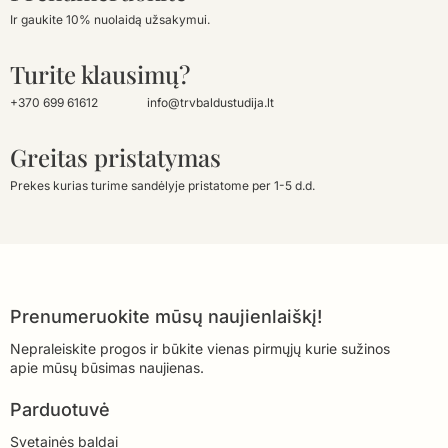
Ir gaukite 10% nuolaidą užsakymui.
Turite klausimų?
+370 699 61612
info@trvbaldustudija.lt
Greitas pristatymas
Prekes kurias turime sandėlyje pristatome per 1-5 d.d.
Prenumeruokite mūsų naujienlaiškį!
Nepraleiskite progos ir būkite vienas pirmųjų kurie sužinos
apie mūsų būsimas naujienas.
Parduotuvė
Svetainės baldai