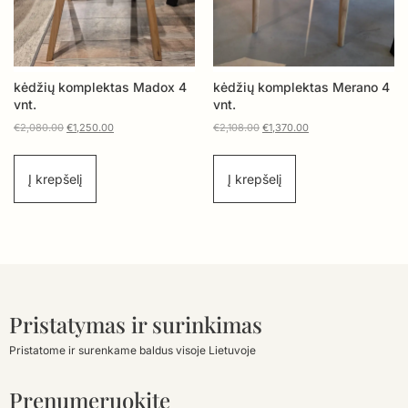
kėdžių komplektas Madox 4
kėdžių komplektas Merano 4
vnt.
vnt.
€
2,080.00
€
1,250.00
€
2,108.00
€
1,370.00
Į krepšelį
Į krepšelį
Pristatymas ir surinkimas
Pristatome ir surenkame baldus visoje Lietuvoje
Prenumeruokite