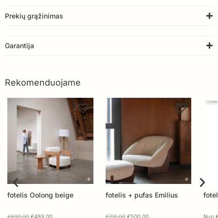
Prekių grąžinimas
Garantija
Rekomenduojame
fotelis + pufas Emilius
fotelis MILDA
Fote
€
718.00
€
500.00
Nuo
€
326.00
Nuo