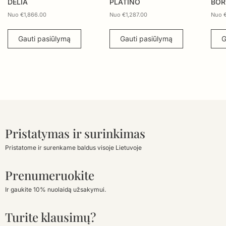
PLATINO
BORRA
M
Nuo
€
1,287.00
Nuo
€
1,769.00
Nu
Gauti pasiūlymą
Gauti pasiūlymą
Pristatymas ir surinkimas
Pristatome ir surenkame baldus visoje Lietuvoje
Prenumeruokite
Ir gaukite 10% nuolaidą užsakymui.
Turite klausimų?