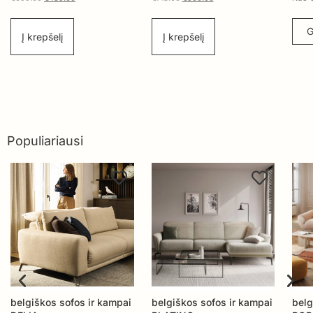
Gauti pasiūlymą
G
Į krepšelį
Populiariausi
i
belgiškos sofos ir kampai
belgiškos sofos ir kampai
be