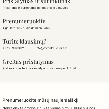
Pristatymas ir surinkimas
Pristatome ir surenkame baldus visoje Lietuvoje
Prenumeruokite
Ir gaukite 10% nuolaidą užsakymui.
Turite klausimų?
+370 699 61612
info@trvbaldustudija.lt
Greitas pristatymas
Prekes kurias turime sandėlyje pristatome per 1-5 d.d.
Prenumeruokite mūsų naujienlaiškį!
Nepraleiskite progos ir būkite vienas pirmųjų kurie sužinos