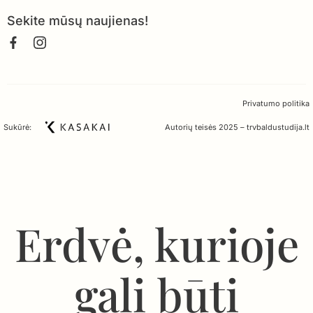
Sekite mūsų naujienas!
Privatumo politika
Sukūrė:
Autorių teisės 2025 – trvbaldustudija.lt
Erdvė, kurioje
gali būti