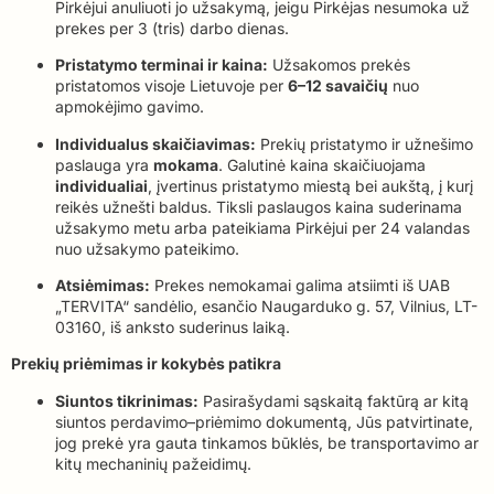
Pirkėjui anuliuoti jo užsakymą, jeigu Pirkėjas nesumoka už
prekes per 3 (tris) darbo dienas.
Pristatymo terminai ir kaina:
Užsakomos prekės
pristatomos visoje Lietuvoje per
6–12 savaičių
nuo
apmokėjimo gavimo.
Individualus skaičiavimas:
Prekių pristatymo ir užnešimo
paslauga yra
mokama
. Galutinė kaina skaičiuojama
individualiai
, įvertinus pristatymo miestą bei aukštą, į kurį
reikės užnešti baldus. Tiksli paslaugos kaina suderinama
užsakymo metu arba pateikiama Pirkėjui per 24 valandas
nuo užsakymo pateikimo.
Atsiėmimas:
Prekes nemokamai galima atsiimti iš UAB
„TERVITA“ sandėlio, esančio Naugarduko g. 57, Vilnius, LT-
03160, iš anksto suderinus laiką.
Prekių priėmimas ir kokybės patikra
Siuntos tikrinimas:
Pasirašydami sąskaitą faktūrą ar kitą
siuntos perdavimo–priėmimo dokumentą, Jūs patvirtinate,
jog prekė yra gauta tinkamos būklės, be transportavimo ar
kitų mechaninių pažeidimų.