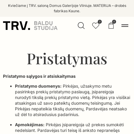
Kviečiame į TRV. saloną Domus Galerijoje Vilniuje. MATERIJA – drobės
fabrikas Kaune.
0
0
Pristatymas
Pristatymo sąlygos ir atsiskaitymas
Pristatymo duomenys:
Pirkėjas, užsakymo metu
pasirinkęs prekių pristatymo paslaugą, įsipareigoja
nurodyti tikslią prekių pristatymo vietą. Pirkėjas yra visiškai
atsakingas už savo pateiktų duomenų teisingumą. Jei
Pirkėjas nepateikia tikslių duomenų, Pardavėjas neatsako
už dėl to atsiradusius padarinius.
Apmokėjimas:
Pirkėjas įsipareigoja už prekes sumokėti
nedelsiant. Pardavėjas turi teisę iš anksto nepranešęs