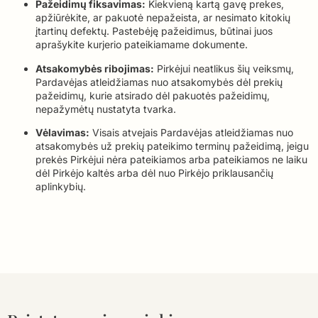
Pažeidimų fiksavimas:
Kiekvieną kartą gavę prekes,
apžiūrėkite, ar pakuotė nepažeista, ar nesimato kitokių
įtartinų defektų. Pastebėję pažeidimus, būtinai juos
aprašykite kurjerio pateikiamame dokumente.
Atsakomybės ribojimas:
Pirkėjui neatlikus šių veiksmų,
Pardavėjas atleidžiamas nuo atsakomybės dėl prekių
pažeidimų, kurie atsirado dėl pakuotės pažeidimų,
nepažymėtų nustatyta tvarka.
Vėlavimas:
Visais atvejais Pa
rdavėjas atleidžiamas nuo
atsakomybės už prekių pateikimo terminų pažeidimą, jeigu
prekės Pirkėjui nėra pateikiamos arba pateikiamos ne laiku
dėl Pirkėjo kaltės arba dėl nuo Pirkėjo priklausanč
ių
aplinkybių.