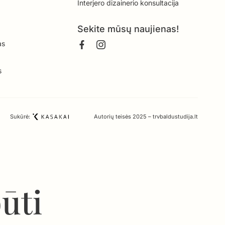
Interjero dizainerio konsultacija
Sekite mūsų naujienas!
as
s
Sukūrė:
Autorių teisės 2025 – trvbaldustudija.lt
būti