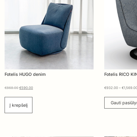
Fotelis HUGO denim
Fotelis RICO K
€
868.00
€
590.00
€
932.00
–
€
1,569.0
Gauti pasiūl
Į krepšelį