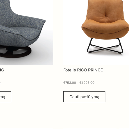
ING
Fotelis RICO PRINCE
0
€
753.00
–
€
1,298.00
ymą
Gauti pasiūlymą