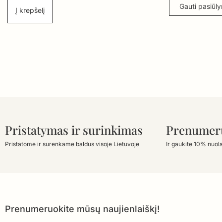
Gauti pasiūl
Į krepšelį
Pristatymas ir surinkimas
Prenumer
Pristatome ir surenkame baldus visoje Lietuvoje
Ir gaukite 10% nuol
Prenumeruokite mūsų naujienlaiškį!