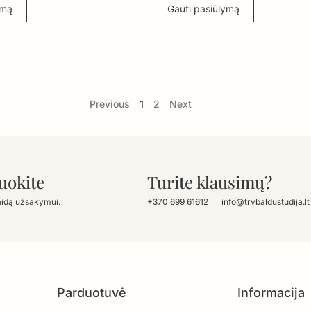
ymą
Gauti pasiūlymą
Previous
1
2
Next
uokite
Turite klausimų?
aidą užsakymui.
+370 699 61612
info@trvbaldustudija.lt
Parduotuvė
Informacija