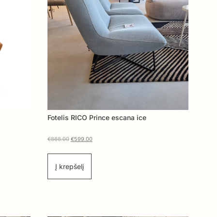
Fotelis RICO Prince escana ice
€
888.00
€
599.00
Į krepšelį