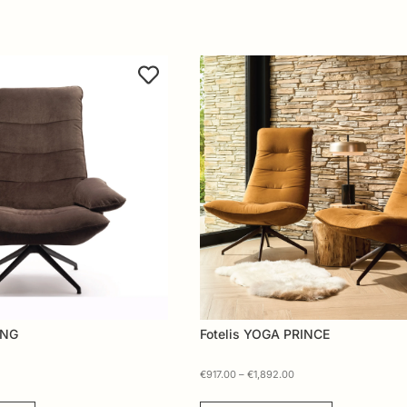
ING
Fotelis YOGA PRINCE
€
917.00
–
€
1,892.00