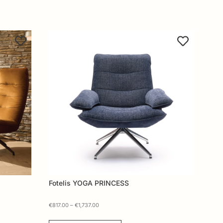
Fotelis YOGA PRINCESS
€
817.00
–
€
1,737.00