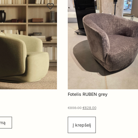
Fotelis RUBEN grey
€
898.00
€
628.00
ymą
Į krepšelį