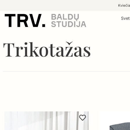
Kviečia
Svet
Trikotažas