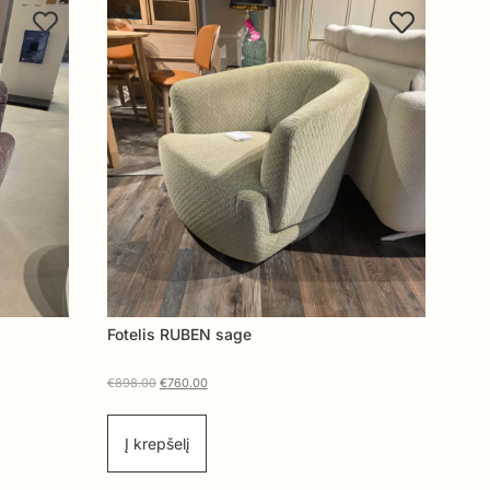
Fotelis RUBEN sage
€
898.00
€
760.00
Į krepšelį