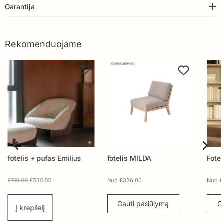
Garantija
Rekomenduojame
fotelis + pufas Emilius
fotelis MILDA
Fote
€
718.00
€
500.00
Nuo
€
326.00
Nuo
Gauti pasiūlymą
G
Į krepšelį