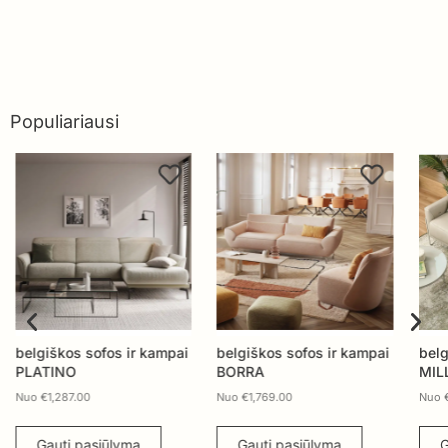
Populiariausi
belgiškos sofos ir kampai
belgiškos sofos ir kampai
belg
PLATINO
BORRA
MIL
Nuo
€
1,287.00
Nuo
€
1,769.00
Nuo
Gauti pasiūlymą
Gauti pasiūlymą
G