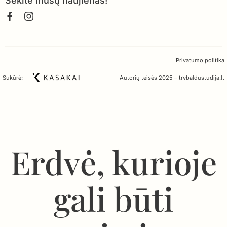
Sekite mūsų naujienas!
Privatumo politika
Sukūrė:
Autorių teisės 2025 – trvbaldustudija.lt
Erdvė, kurioje
gali būti