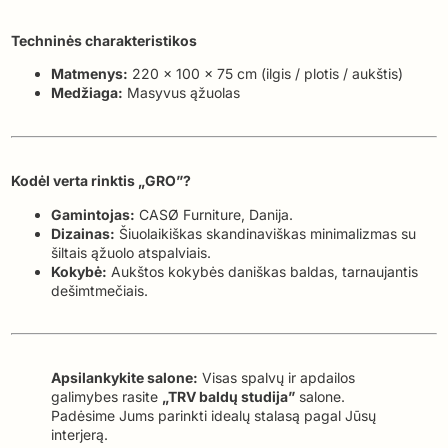
Techninės charakteristikos
Matmenys:
220 x 100 x 75 cm (ilgis / plotis / aukštis)
Medžiaga:
Masyvus ąžuolas
Kodėl verta rinktis „GRO”?
Gamintojas:
CASØ Furniture, Danija.
Dizainas:
Šiuolaikiškas skandinaviškas minimalizmas su
šiltais ąžuolo atspalviais.
Kokybė:
Aukštos kokybės daniškas baldas, tarnaujantis
dešimtmečiais.
Apsilankykite salone:
Visas spalvų ir apdailos
galimybes rasite
„TRV baldų studija”
salone.
Padėsime Jums parinkti idealų stalasą pagal Jūsų
interjerą.