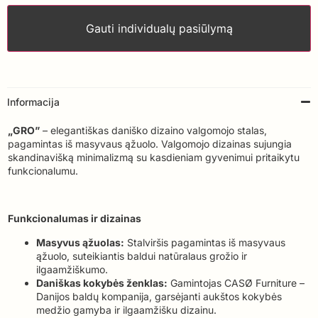
Gauti individualų pasiūlymą
Informacija
„GRO”
– elegantiškas daniško dizaino valgomojo stalas,
pagamintas iš masyvaus ąžuolo. Valgomojo dizainas sujungia
skandinavišką minimalizmą su kasdieniam gyvenimui pritaikytu
funkcionalumu.
Funkcionalumas ir dizainas
Masyvus ąžuolas:
Stalviršis pagamintas iš masyvaus
ąžuolo, suteikiantis baldui natūralaus grožio ir
ilgaamžiškumo.
Daniškas kokybės ženklas:
Gamintojas CASØ Furniture –
Danijos baldų kompanija, garsėjanti aukštos kokybės
medžio gamyba ir ilgaamžišku dizainu.