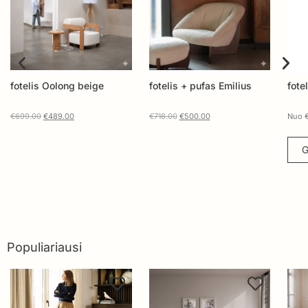
fotelis + pufas Emilius
fotelis MILDA
Fo
€
718.00
€
500.00
Nuo
€
326.00
Nu
Gauti pasiūlymą
Populiariausi