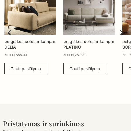
ampai
belgiškos sofos ir kampai
belgiškos sofos ir kampai
PLATINO
BORRA
Nuo
€
1,287.00
Nuo
€
1,769.00
Gauti pasiūlymą
Gauti pasiūlymą
Pristatymas ir surinkimas