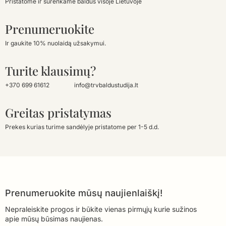
Pristatome ir surenkame baldus visoje Lietuvoje
Prenumeruokite
Ir gaukite 10% nuolaidą užsakymui.
Turite klausimų?
+370 699 61612
info@trvbaldustudija.lt
Greitas pristatymas
Prekes kurias turime sandėlyje pristatome per 1-5 d.d.
Prenumeruokite mūsų naujienlaiškį!
Nepraleiskite progos ir būkite vienas pirmųjų kurie sužinos
apie mūsų būsimas naujienas.