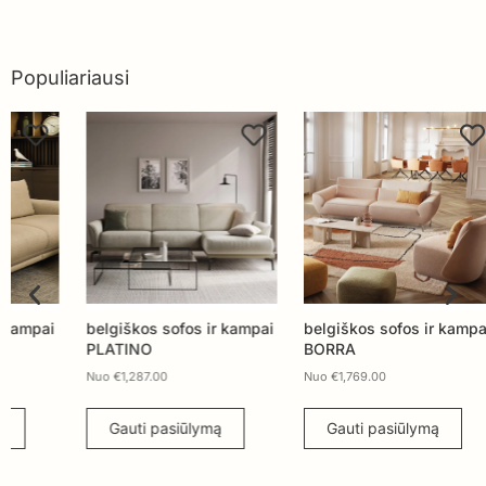
Populiariausi
belgiškos sofos ir kampai
belgiškos sofos ir kampai
belg
PLATINO
BORRA
MIL
Nuo
€
1,287.00
Nuo
€
1,769.00
Nuo
Gauti pasiūlymą
Gauti pasiūlymą
G