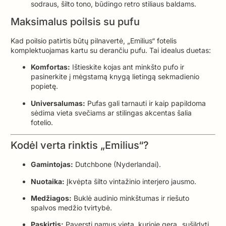
sodraus, šilto tono, būdingo retro stiliaus baldams.
Maksimalus poilsis su pufu
Kad poilsio patirtis būtų pilnavertė, „Emilius“ fotelis
komplektuojamas kartu su derančiu pufu. Tai idealus duetas:
Komfortas:
Ištieskite kojas ant minkšto pufo ir
pasinerkite į mėgstamą knygą lietingą sekmadienio
popietę.
Universalumas:
Pufas gali tarnauti ir kaip papildoma
sėdima vieta svečiams ar stilingas akcentas šalia
fotelio.
Kodėl verta rinktis „Emilius“?
Gamintojas:
Dutchbone (Nyderlandai).
Nuotaika:
Įkvėpta šilto vintažinio interjero jausmo.
Medžiagos:
Buklė audinio minkštumas ir riešuto
spalvos medžio tvirtybė.
Paskirtis:
Paversti namus vieta, kurioje gera „sušildyti