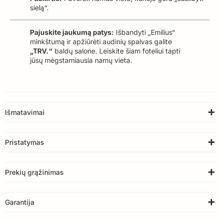
sielą“.
Pajuskite jaukumą patys:
Išbandyti „Emilius“
minkštumą ir apžiūrėti audinių spalvas galite
„TRV.“
baldų salone. Leiskite šiam foteliui tapti
jūsų mėgstamiausia namų vieta.
Išmatavimai
Pristatymas
Prekių grąžinimas
Garantija