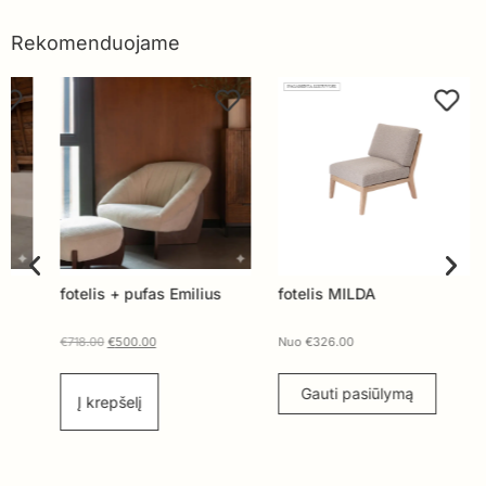
Rekomenduojame
fotelis + pufas Emilius
fotelis MILDA
Fote
€
718.00
€
500.00
Nuo
€
326.00
Nuo
Gauti pasiūlymą
G
Į krepšelį