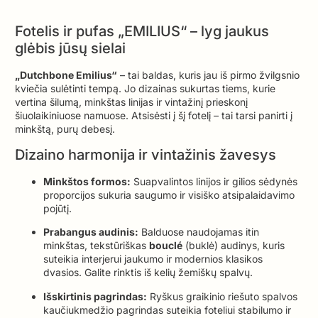
Fotelis ir pufas „EMILIUS“ – lyg jaukus
glėbis jūsų sielai
„Dutchbone Emilius“
– tai baldas, kuris jau iš pirmo žvilgsnio
kviečia sulėtinti tempą. Jo dizainas sukurtas tiems, kurie
vertina šilumą, minkštas linijas ir vintažinį prieskonį
šiuolaikiniuose namuose. Atsisėsti į šį fotelį – tai tarsi panirti į
minkštą, purų debesį.
Dizaino harmonija ir vintažinis žavesys
Minkštos formos:
Suapvalintos linijos ir gilios sėdynės
proporcijos sukuria saugumo ir visiško atsipalaidavimo
pojūtį.
Prabangus audinis:
Balduose naudojamas itin
minkštas, tekstūriškas
bouclé
(buklė) audinys, kuris
suteikia interjerui jaukumo ir modernios klasikos
dvasios. Galite rinktis iš kelių žemiškų spalvų.
Išskirtinis pagrindas:
Ryškus graikinio riešuto spalvos
kaučiukmedžio pagrindas suteikia foteliui stabilumo ir