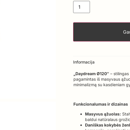
Gau
Informacija
„Daydream Ø120″
– stilingas
pagamintas iš masyvaus ąžuol
minimalizmą su kasdieniam gy
Funkcionalumas ir dizainas
Masyvus ąžuolas:
Stal
baldui natūralaus groži
Daniškas kokybės žen