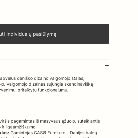
ti individualų pasiūlymą
 apvalus daniško dizaino valgomojo stalas,
o. Valgomojo dizainas sujungia skandinavišką
venimui pritaikytu funkcionalumu.
viršis pagamintas iš masyvaus ąžuolo, suteikiantis
o ir ilgaamžiškumo.
klas:
Gamintojas CASØ Furniture – Danijos baldų