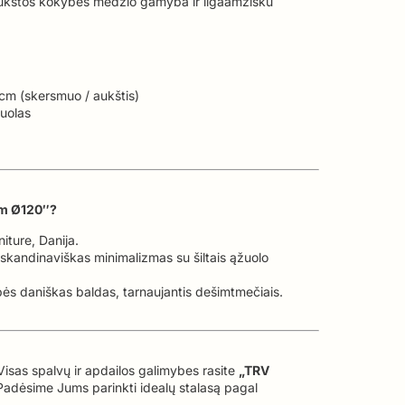
aukštos kokybės medžio gamyba ir ilgaamžišku
m (skersmuo / aukštis)
uolas
am Ø120″?
ture, Danija.
 skandinaviškas minimalizmas su šiltais ąžuolo
s daniškas baldas, tarnaujantis dešimtmečiais.
isas spalvų ir apdailos galimybes rasite
„TRV
Padėsime Jums parinkti idealų stalasą pagal