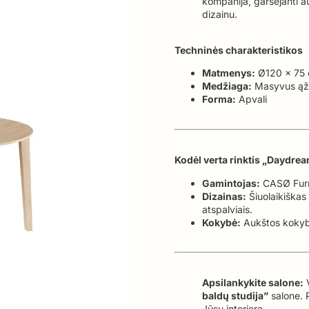
kompanija, garsėjanti 
dizainu.
Techninės charakteristikos
Matmenys:
Ø120 x 75 c
Medžiaga:
Masyvus ąž
Forma:
Apvali
Kodėl verta rinktis „Daydre
Gamintojas:
CASØ Furni
Dizainas:
Šiuolaikiškas
atspalviais.
Kokybė:
Aukštos kokybė
Apsilankykite salone:
V
baldų studija”
salone. 
Jūsų interjerą.