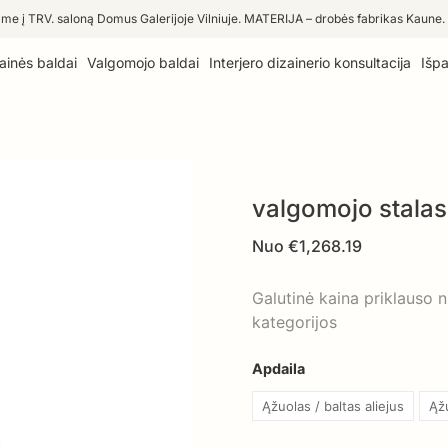
me į TRV. saloną Domus Galerijoje Vilniuje. MATERIJA – drobės fabrikas Kaune.
ainės baldai
Valgomojo baldai
Interjero dizainerio konsultacija
Išp
valgomojo stala
Nuo
€
1,268.19
Galutinė kaina priklauso 
kategorijos
Apdaila
Ąžuolas / baltas aliejus
Ąžu