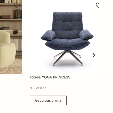
Fotelis YOGA PRINCESS
Fot
Nuo
€
817.00
Nuo
Gauti pasiūlymą
G