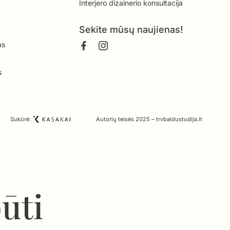
Interjero dizainerio konsultacija
Sekite mūsų naujienas!
as
s
Sukūrė:
Autorių teisės 2025 – trvbaldustudija.lt
būti