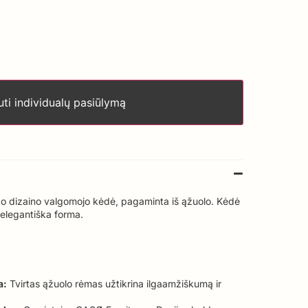
ti individualų pasiūlymą
ko dizaino valgomojo kėdė, pagaminta iš ąžuolo. Kėdė
r elegantiška forma.
a:
Tvirtas ąžuolo rėmas užtikrina ilgaamžiškumą ir