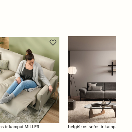
belgiškos sofos ir kampai WAVE
bel