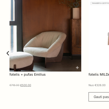
fotelis + pufas Emilius
fotelis MILDA
€
718.00
€
500.00
Nuo
€
326.00
Gauti pasiūl