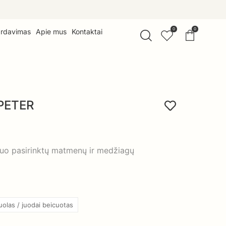
0
0
ardavimas
Apie mus
Kontaktai
 PETER
nuo pasirinktų matmenų ir medžiagų
olas / juodai beicuotas