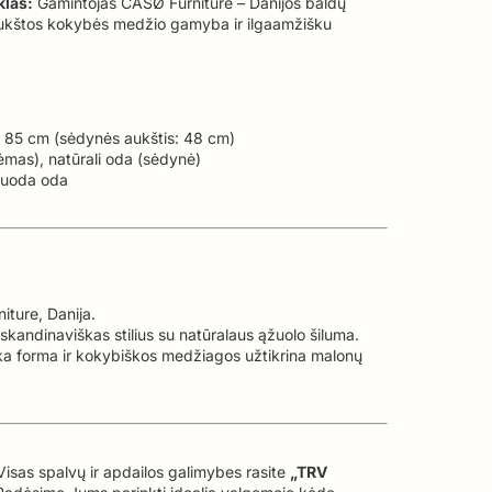
klas:
Gamintojas CASØ Furniture – Danijos baldų
aukštos kokybės medžio gamyba ir ilgaamžišku
 85 cm (sėdynės aukštis: 48 cm)
ėmas), natūrali oda (sėdynė)
uoda oda
ture, Danija.
skandinaviškas stilius su natūralaus ąžuolo šiluma.
a forma ir kokybiškos medžiagos užtikrina malonų
isas spalvų ir apdailos galimybes rasite
„TRV