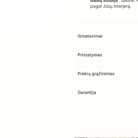
baldų studija”
salone. 
pagal Jūsų interjerą.
Išmatavimai
Pristatymas
Prekių grąžinimas
Garantija