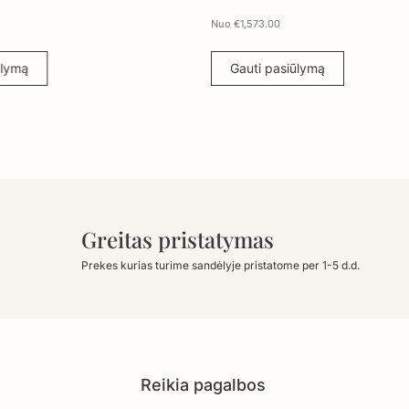
Nuo
€
1,573.00
Nuo
Gauti pasiūlymą
G
Greitas pristatymas
Prekes kurias turime sandėlyje pristatome per 1-5 d.d.
Reikia pagalbos