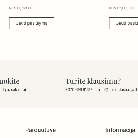
Nuo
€
2,000.00
ymą
Gauti pasiūlymą
uokite
Turite klausimų?
aidą užsakymui.
+370 699 61612
info@trvbaldustudija.lt
Parduotuvė
Informacija