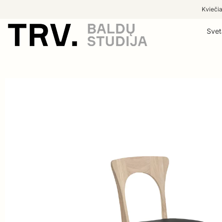
Kviečia
Svet