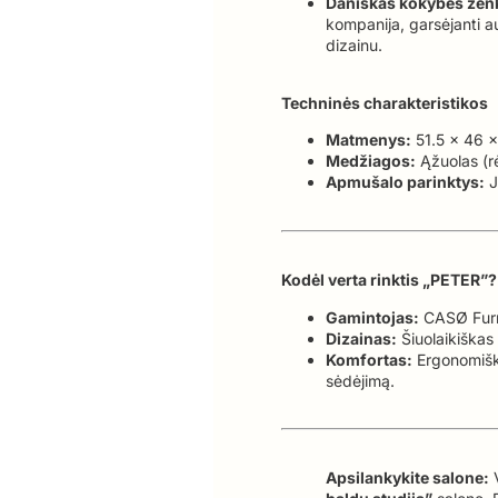
Daniškas kokybės žen
kompanija, garsėjanti 
dizainu.
Techninės charakteristikos
Matmenys:
51.5 x 46 x
Medžiagos:
Ąžuolas (r
Apmušalo parinktys:
J
Kodėl verta rinktis „PETER”?
Gamintojas:
CASØ Furni
Dizainas:
Šiuolaikiškas 
Komfortas:
Ergonomišk
sėdėjimą.
Apsilankykite salone:
V