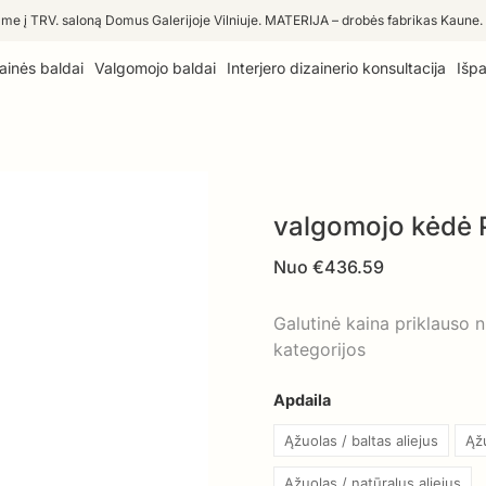
me į TRV. saloną Domus Galerijoje Vilniuje. MATERIJA – drobės fabrikas Kaune.
ainės baldai
Valgomojo baldai
Interjero dizainerio konsultacija
Išp
valgomojo kėdė
Nuo
€
436.59
Galutinė kaina priklauso 
kategorijos
Apdaila
Ąžuolas / baltas aliejus
Ąžu
Ąžuolas / natūralus aliejus