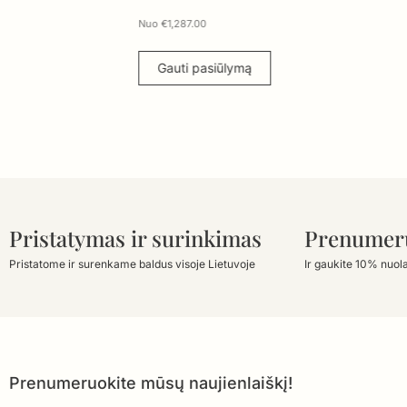
Nuo
€
1,287.00
Nuo
€
1,769.00
Gauti pasiūlymą
Gauti pasiūl
Pristatymas ir surinkimas
Prenumer
Pristatome ir surenkame baldus visoje Lietuvoje
Ir gaukite 10% nuol
Prenumeruokite mūsų naujienlaiškį!