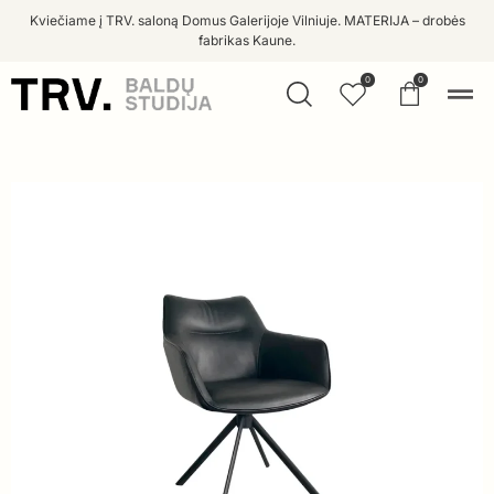
Kviečiame į TRV. saloną Domus Galerijoje Vilniuje. MATERIJA – drobės
fabrikas Kaune.
0
0