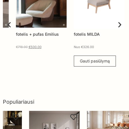
fotelis + pufas Emilius
fotelis MILDA
Fote
€
718.00
€
500.00
Nuo
€
326.00
Nuo
Gauti pasiūlymą
G
Populiariausi