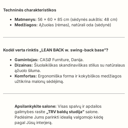
Techninės charakteristikos
Matmenys:
56 x 60 x 85 cm (sėdynės aukštis: 48 cm)
Medžiagos:
Ąžuolas (rėmas), natūrali oda (sėdynė)
Kodėl verta rinktis „LEAN BACK w. swing-back base”?
Gamintojas:
CASØ Furniture, Danija.
Dizainas:
Šiuolaikiškas skandinaviškas stilius su natūralaus
ąžuolo šiluma.
Komfortas:
Ergonomiška forma ir kokybiškos medžiagos
užtikrina malonų sėdėjimą.
Apsilankykite salone:
Visas spalvų ir apdailos
galimybes rasite
„TRV baldų studija”
salone.
Padėsime Jums parinkti idealią valgomojo kėdę
pagal Jūsų interjerą.