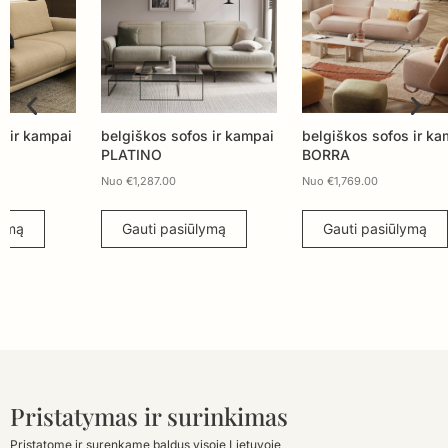
belgiškos sofos ir kampai
belgiškos sofos ir kampai
belg
PLATINO
BORRA
MIL
Nuo
€
1,287.00
Nuo
€
1,769.00
Nuo
Gauti pasiūlymą
Gauti pasiūlymą
G
Pristatymas ir surinkimas
Pristatome ir surenkame baldus visoje Lietuvoje