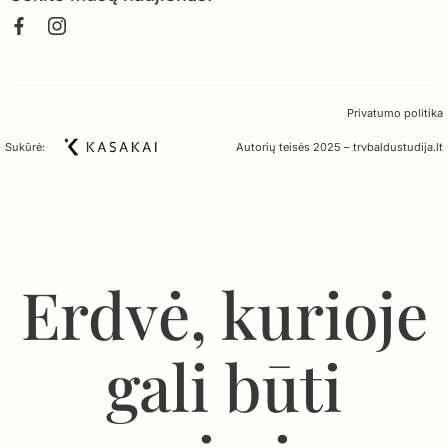
Privatumo politika
Sukūrė:
Autorių teisės 2025 – trvbaldustudija.lt
Erdvė, kurioje
gali būti