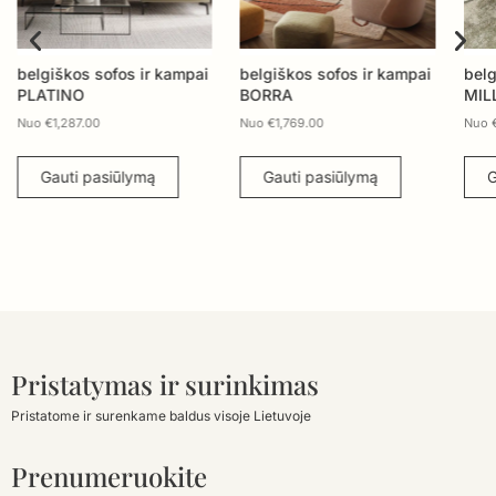
belgiškos sofos ir kampai
belgiškos sofos ir kampai
belg
PLATINO
BORRA
MIL
Nuo
€
1,287.00
Nuo
€
1,769.00
Nuo
Gauti pasiūlymą
Gauti pasiūlymą
G
Pristatymas ir surinkimas
Pristatome ir surenkame baldus visoje Lietuvoje
Prenumeruokite