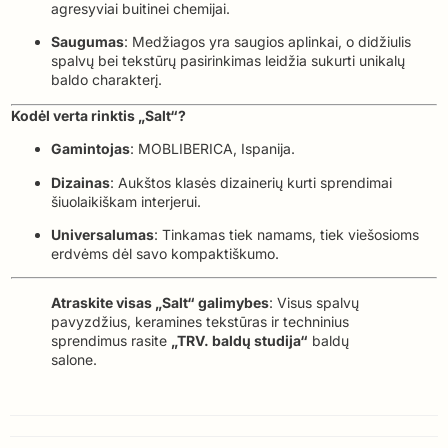
agresyviai buitinei chemijai.
Saugumas
: Medžiagos yra saugios aplinkai, o didžiulis
spalvų bei tekstūrų pasirinkimas leidžia sukurti unikalų
baldo charakterį.
Kodėl verta rinktis „Salt“?
Gamintojas
: MOBLIBERICA, Ispanija.
Dizainas
: Aukštos klasės dizainerių kurti sprendimai
šiuolaikiškam interjerui.
Universalumas
: Tinkamas tiek namams, tiek viešosioms
erdvėms dėl savo kompaktiškumo.
Atraskite visas „Salt“ galimybes
: Visus spalvų
pavyzdžius, keramines tekstūras ir techninius
sprendimus rasite
„TRV. baldų studija“
baldų
salone.