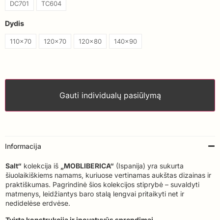
DC701
TC604
Dydis
110x70
120x70
120x80
140x90
Gauti individualų pasiūlymą
Informacija
Salt“
kolekcija iš
„MOBLIBERICA“
(Ispanija) yra sukurta
šiuolaikiškiems namams, kuriuose vertinamas aukštas dizainas ir
praktiškumas. Pagrindinė šios kolekcijos stiprybė – suvaldyti
matmenys, leidžiantys baro stalą lengvai pritaikyti net ir
nedidelėse erdvėse.
Tvirta konstrukcija ir inovatyvūs sprendimai