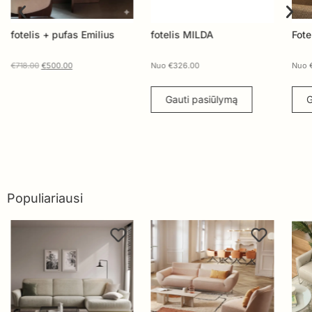
fotelis + pufas Emilius
fotelis MILDA
Fote
€
718.00
€
500.00
Nuo
€
326.00
Nuo
Gauti pasiūlymą
G
Populiariausi