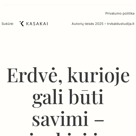
Privatumo politika
Sukūrė:
Autorių teisės 2025 – trvbaldustudija.lt
Erdvė, kurioje
gali būti
savimi –