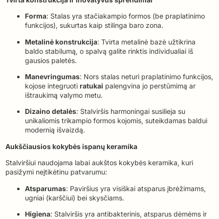
Forma
: Stalas yra stačiakampio formos (be praplatinimo
funkcijos), sukurtas kaip stilinga baro zona.
Metalinė konstrukcija
: Tvirta metalinė bazė užtikrina
baldo stabilumą, o spalvą galite rinktis individualiai iš
gausios paletės.
Manevringumas
: Nors stalas neturi praplatinimo funkcijos,
kojose integruoti
ratukai
palengvina jo perstūmimą ar
ištraukimą valymo metu.
Dizaino detalės
: Stalviršis harmoningai susilieja su
unikaliomis trikampio formos kojomis, suteikdamas baldui
modernią išvaizdą.
Aukščiausios kokybės ispanų keramika
Stalviršiui naudojama labai aukštos kokybės keramika, kuri
pasižymi neįtikėtinu patvarumu:
Atsparumas
: Paviršius yra visiškai atsparus įbrėžimams,
ugniai (karščiui) bei skysčiams.
Higiena
: Stalviršis yra antibakterinis, atsparus dėmėms ir