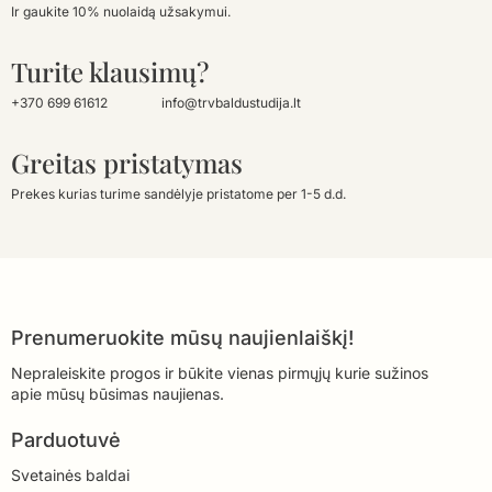
Ir gaukite 10% nuolaidą užsakymui.
Turite klausimų?
+370 699 61612
info@trvbaldustudija.lt
Greitas pristatymas
Prekes kurias turime sandėlyje pristatome per 1-5 d.d.
Prenumeruokite mūsų naujienlaiškį!
Nepraleiskite progos ir būkite vienas pirmųjų kurie sužinos
apie mūsų būsimas naujienas.
Parduotuvė
Svetainės baldai