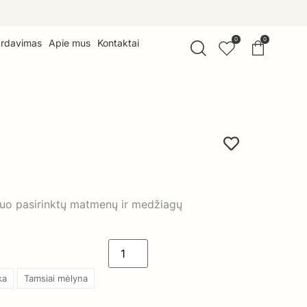
0
0
ardavimas
Apie mus
Kontaktai
nuo pasirinktų matmenų ir medžiagų
ka
Tamsiai mėlyna