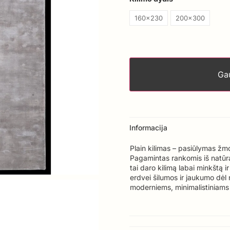
160x230
200x300
Gau
Informacija
Plain kilimas – pasiūlymas žm
Pagamintas rankomis iš natūra
tai daro kilimą labai minkštą ir
erdvei šilumos ir jaukumo dėl n
moderniems, minimalistiniams a