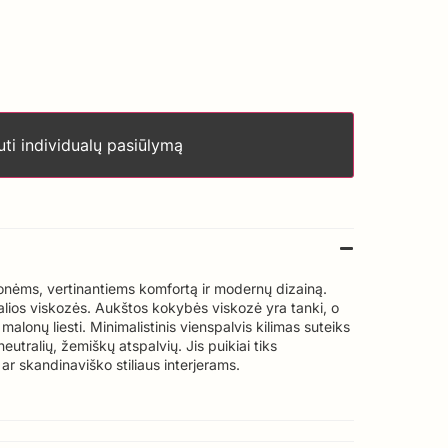
ti individualų pasiūlymą
onėms, vertinantiems komfortą ir modernų dizainą.
lios viskozės. Aukštos kokybės viskozė yra tanki, o
 malonų liesti. Minimalistinis vienspalvis kilimas suteiks
eutralių, žemiškų atspalvių. Jis puikiai tiks
r skandinaviško stiliaus interjerams.