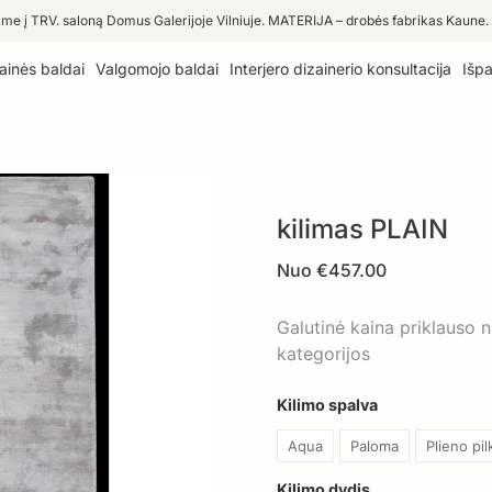
me į TRV. saloną Domus Galerijoje Vilniuje. MATERIJA – drobės fabrikas Kaune.
ainės baldai
Valgomojo baldai
Interjero dizainerio konsultacija
Išp
kilimas PLAIN
Nuo
€
457.00
Galutinė kaina priklauso 
kategorijos
Kilimo spalva
Aqua
Paloma
Plieno pil
Kilimo dydis