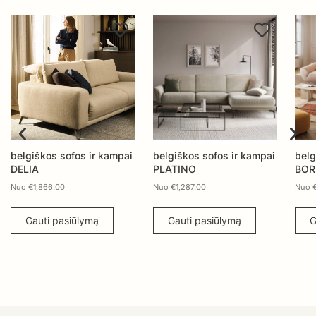
i
belgiškos sofos ir kampai
belgiškos sofos ir kampai
b
PLATINO
BORRA
M
Nuo
€
1,287.00
Nuo
€
1,769.00
N
Gauti pasiūlymą
Gauti pasiūlymą