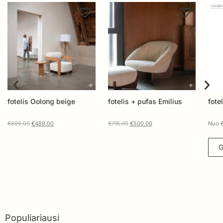
fotelis + pufas Emilius
fotelis MILDA
Fot
€
718.00
€
500.00
Nuo
€
326.00
Nuo
Gauti pasiūlymą
Populiariausi