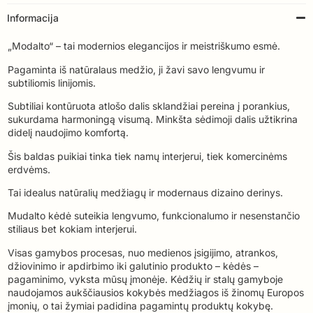
Informacija
„Modalto“ – tai modernios elegancijos ir meistriškumo esmė.
Pagaminta iš natūralaus medžio, ji žavi savo lengvumu ir
subtiliomis linijomis.
Subtiliai kontūruota atlošo dalis sklandžiai pereina į porankius,
sukurdama harmoningą visumą. Minkšta sėdimoji dalis užtikrina
didelį naudojimo komfortą.
Šis baldas puikiai tinka tiek namų interjerui, tiek komercinėms
erdvėms.
Tai idealus natūralių medžiagų ir modernaus dizaino derinys.
Mudalto kėdė suteikia lengvumo, funkcionalumo ir nesenstančio
stiliaus bet kokiam interjerui.
Visas gamybos procesas, nuo medienos įsigijimo, atrankos,
džiovinimo ir apdirbimo iki galutinio produkto – kėdės –
pagaminimo, vyksta mūsų įmonėje. Kėdžių ir stalų gamyboje
naudojamos aukščiausios kokybės medžiagos iš žinomų Europos
įmonių, o tai žymiai padidina pagamintų produktų kokybę.