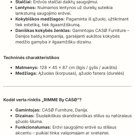
Stalčiai:
Erdvūs stalčiai daiktų saugojimui.
Lentynos:
Nuimamos lentynos už durelių suteikia
lankstumą saugojimo erdvei.
Kokybiškos medžiagos:
Pagaminta iš ąžuolo, užtikrinant
tiek estetiką, tiek ilgaamžiškumą.
Daniškas kokybės ženklas:
Gamintojas CASØ Furniture –
Danijos baldų kompanija, garsėjanti aukštos kokybės
medžio gamyba ir ilgaamžišku dizainu.
Techninės charakteristikos
Matmenys:
128 x 45 x 87 cm (ilgis / gylis / aukštis)
Medžiaga:
Ąžuolas (korpusas), ąžuolo fanera (durelės)
Kodėl verta rinktis „RIMME By CASØ”?
Gamintojas:
CASØ Furniture, Danija.
Dizainas:
Šiuolaikiškas skandinaviškas stilius su natūralaus
ąžuolo šiluma.
Funkcionalumas:
Erdvi saugojimo erdvė su stiliaus
akcentu – puikiai tinka valgomajam ar svetainei.