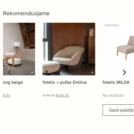
Rekomenduojame
fotelis + pufas Emilius
fotelis MILDA
Fote
€
718.00
€
500.00
Nuo
€
326.00
Nuo
Gauti pasiūlymą
G