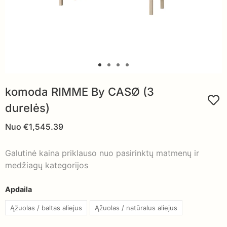
komoda RIMME By CASØ (3
durelės)
Nuo
€
1,545.39
Galutinė kaina priklauso nuo pasirinktų matmenų ir
medžiagų kategorijos
Apdaila
Ąžuolas / baltas aliejus
Ąžuolas / natūralus aliejus