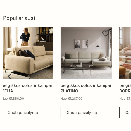
Populiariausi
belgiškos sofos ir kampai
belgiškos sofos ir kampai
bel
PLATINO
BORRA
MIL
Nuo
€
1,287.00
Nuo
€
1,769.00
Nuo
Gauti pasiūlymą
Gauti pasiūlymą