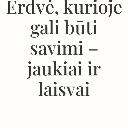
Erdvė, kurioje
gali būti
savimi –
jaukiai ir
laisvai