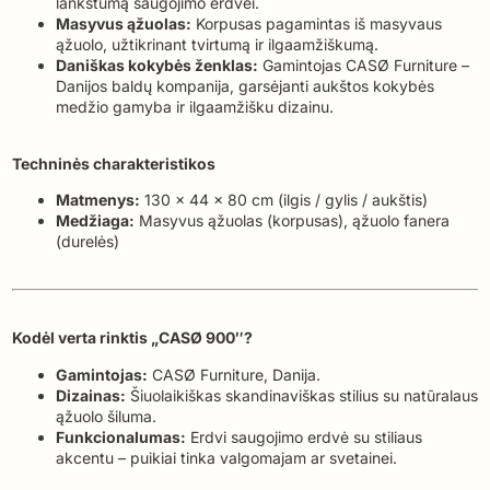
lankstumą saugojimo erdvei.
Masyvus ąžuolas:
Korpusas pagamintas iš masyvaus
ąžuolo, užtikrinant tvirtumą ir ilgaamžiškumą.
Daniškas kokybės ženklas:
Gamintojas CASØ Furniture –
Danijos baldų kompanija, garsėjanti aukštos kokybės
medžio gamyba ir ilgaamžišku dizainu.
Techninės charakteristikos
Matmenys:
130 x 44 x 80 cm (ilgis / gylis / aukštis)
Medžiaga:
Masyvus ąžuolas (korpusas), ąžuolo fanera
(durelės)
Kodėl verta rinktis „CASØ 900″?
Gamintojas:
CASØ Furniture, Danija.
Dizainas:
Šiuolaikiškas skandinaviškas stilius su natūralaus
ąžuolo šiluma.
Funkcionalumas:
Erdvi saugojimo erdvė su stiliaus
akcentu – puikiai tinka valgomajam ar svetainei.