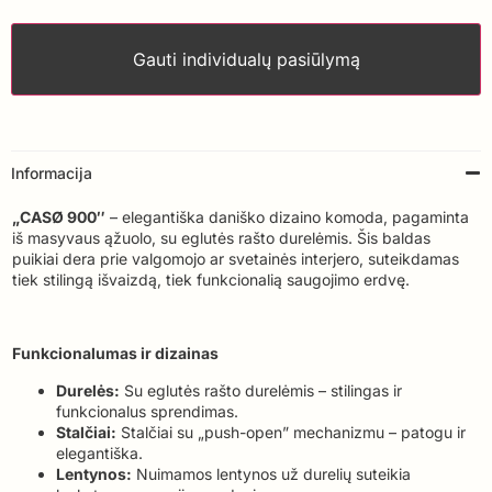
Gauti individualų pasiūlymą
Informacija
„CASØ 900″
– elegantiška daniško dizaino komoda, pagaminta
iš masyvaus ąžuolo, su eglutės rašto durelėmis. Šis baldas
puikiai dera prie valgomojo ar svetainės interjero, suteikdamas
tiek stilingą išvaizdą, tiek funkcionalią saugojimo erdvę.
Funkcionalumas ir dizainas
Durelės:
Su eglutės rašto durelėmis – stilingas ir
funkcionalus sprendimas.
Stalčiai:
Stalčiai su „push-open” mechanizmu – patogu ir
elegantiška.
Lentynos:
Nuimamos lentynos už durelių suteikia