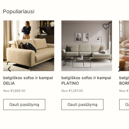
Populiariausi
belgiškos sofos ir kampai
belgiškos sofos ir kampai
belg
PLATINO
BORRA
MIL
Nuo
€
1,287.00
Nuo
€
1,769.00
Nuo
Gauti pasiūlymą
Gauti pasiūlymą
G