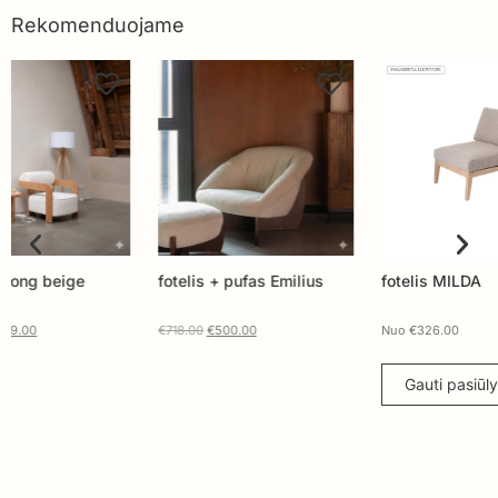
Rekomenduojame
fotelis + pufas Emilius
fotelis MILDA
Fote
€
718.00
€
500.00
Nuo
€
326.00
Nuo
Gauti pasiūlymą
G