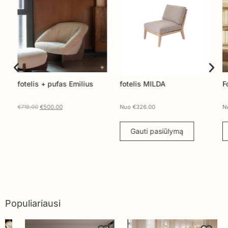
fotelis + pufas Emilius
fotelis MILDA
Fote
€
718.00
€
500.00
Nuo
€
326.00
Nuo
Gauti pasiūlymą
G
Populiariausi