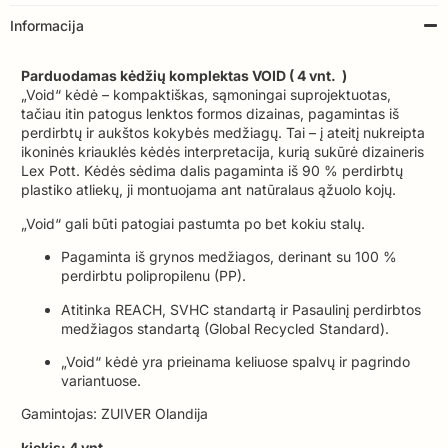
Informacija
Parduodamas kėdžių komplektas VOID ( 4 vnt. )
„Void“ kėdė – kompaktiškas, sąmoningai suprojektuotas,
tačiau itin patogus lenktos formos dizainas, pagamintas iš
perdirbtų ir aukštos kokybės medžiagų. Tai – į ateitį nukreipta
ikoninės kriauklės kėdės interpretacija, kurią sukūrė dizaineris
Lex Pott. Kėdės sėdima dalis pagaminta iš 90 % perdirbtų
plastiko atliekų, ji montuojama ant natūralaus ąžuolo kojų.
„Void“ gali būti patogiai pastumta po bet kokiu stalų.
Pagaminta iš grynos medžiagos, derinant su 100 %
perdirbtu polipropilenu (PP).
Atitinka REACH, SVHC standartą ir Pasaulinį perdirbtos
medžiagos standartą (Global Recycled Standard).
„Void“ kėdė yra prieinama keliuose spalvų ir pagrindo
variantuose.
Gamintojas: ZUIVER Olandija
kiekis: 4 vnt.