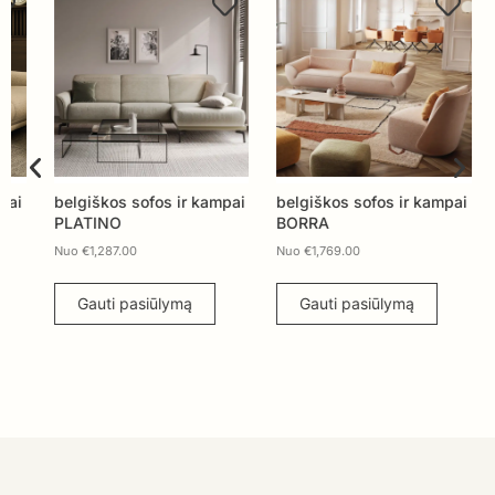
belgiškos sofos ir kampai
belgiškos sofos ir kampai
belg
PLATINO
BORRA
MIL
Nuo
€
1,287.00
Nuo
€
1,769.00
Nuo
Gauti pasiūlymą
Gauti pasiūlymą
G