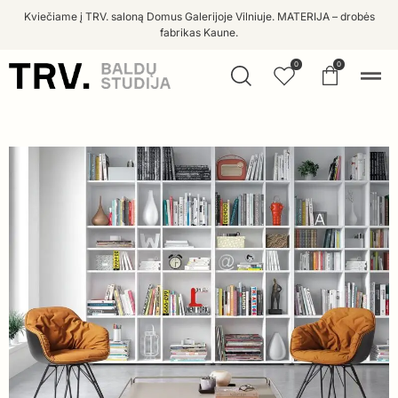
Kviečiame į TRV. saloną Domus Galerijoje Vilniuje. MATERIJA – drobės
fabrikas Kaune.
0
0