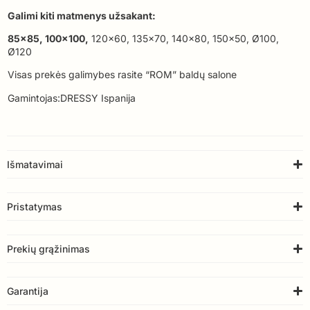
Galimi kiti matmenys užsakant:
85×85, 100×100,
120×60, 135×70, 140×80, 150×50, Ø100,
Ø120
Visas prekės galimybes rasite “ROM” baldų salone
Gamintojas:DRESSY Ispanija
Išmatavimai
Pristatymas
Prekių grąžinimas
Garantija