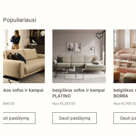
Populiariausi
belgiškos sofos ir kampai
belgiškos sofos ir kampai
belg
PLATINO
BORRA
MIL
Nuo
€
1,287.00
Nuo
€
1,769.00
Nuo
Gauti pasiūlymą
Gauti pasiūlymą
G