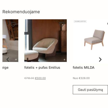
Rekomenduojame
fotelis + pufas Emilius
fotelis MILDA
Fote
€
718.00
€
500.00
Nuo
€
326.00
Nuo
Gauti pasiūlymą
G