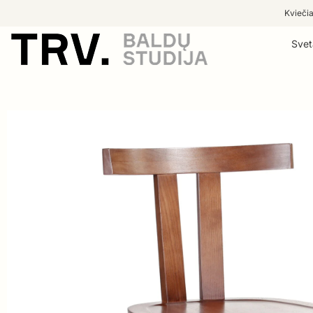
Kviečia
Svet