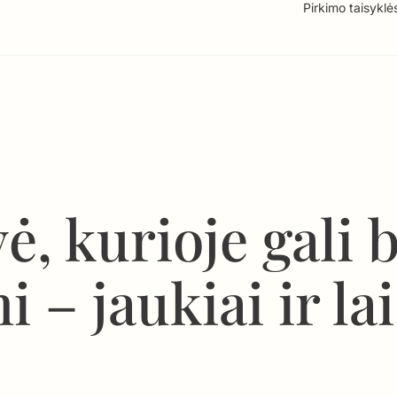
Pirkimo taisyklė
ė, kurioje gali 
i – jaukiai ir la