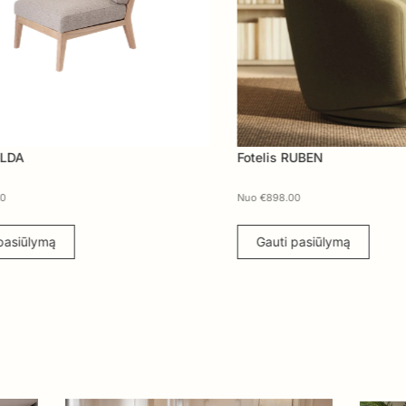
Fotelis RUBEN
Nuo
€
898.00
ymą
Gauti pasiūlymą