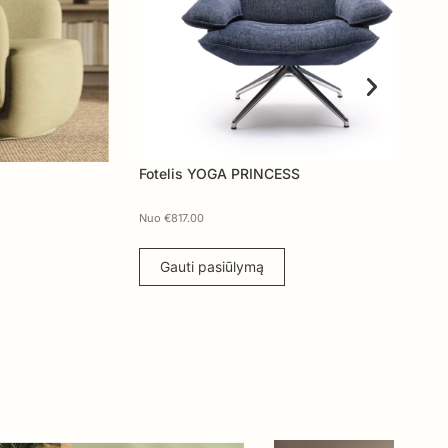
Fotelis YOGA PRINCESS
Fot
Nuo
€
817.00
Nuo
Gauti pasiūlymą
G