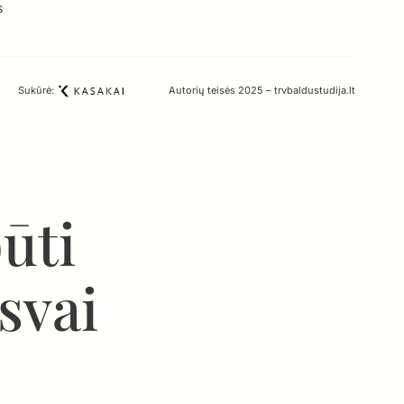
s
Sukūrė:
Autorių teisės 2025 – trvbaldustudija.lt
būti
isvai