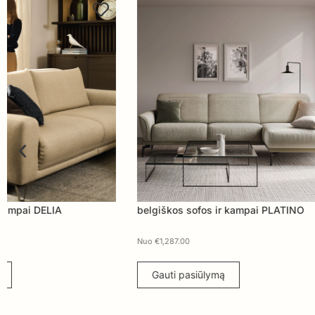
belgiškos sofos ir kampai PLATINO
belgiškos sofo
Nuo
€
1,287.00
Nuo
€
1,769.00
Gauti pasiūlymą
Gauti pasiūl