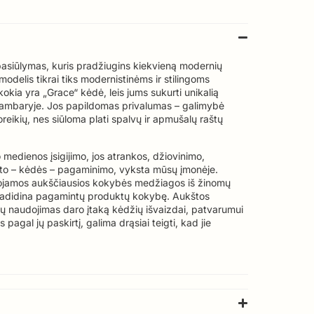
 pasiūlymas, kuris pradžiugins kiekvieną modernių
delis tikrai tiks modernistinėms ir stilingoms
kia yra „Grace“ kėdė, leis jums sukurti unikalią
ambaryje. Jos papildomas privalumas – galimybė
 poreikių, nes siūloma plati spalvų ir apmušalų raštų
edienos įsigijimo, jos atrankos, džiovinimo,
ukto – kėdės – pagaminimo, vyksta mūsų įmonėje.
dojamos aukščiausios kokybės medžiagos iš žinomų
 padidina pagamintų produktų kokybę. Aukštos
ų naudojimas daro įtaką kėdžių išvaizdai, patvarumui
 pagal jų paskirtį, galima drąsiai teigti, kad jie