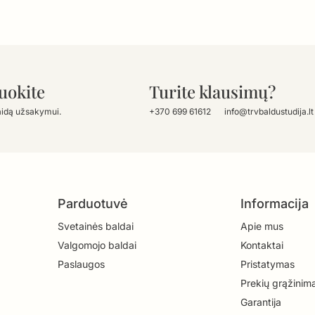
uokite
Turite klausimų?
aidą užsakymui.
+370 699 61612
info@trvbaldustudija.lt
Parduotuvė
Informacija
Svetainės baldai
Apie mus
Valgomojo baldai
Kontaktai
Paslaugos
Pristatymas
Prekių grąžinim
Garantija