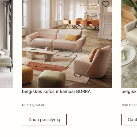
s ir kampai BORRA
belgiškos sofos ir kampai MILLER
Nuo
€
2,000.00
ymą
Gauti pasiūlymą