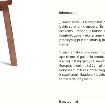
Informacija
„Grace“ kėdė – tai originalus
baldų sprendimų mėgėją. Šis mo
erdvėms. Prabangus baldas, ko
komforto zoną kiekviename k
pritaikyti ją prie individualių
gama.
Visas gamybos procesas, nuo m
apdirbimo iki galutinio prod
Kėdžių ir stalų gamybai nau
Europos įmonių, o tai žymiai
kokybės furnitūros ir medžiag
ir stabilumui. Naudojant baldus
tarnaus daugelį metų.
Išmatavimai