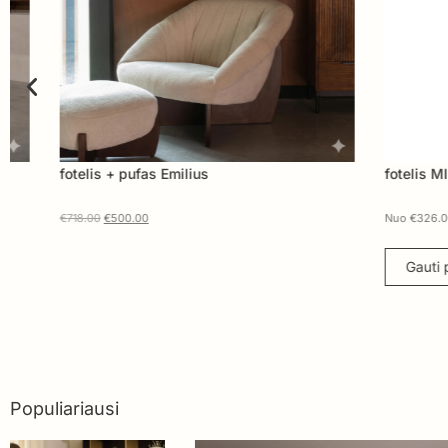
fotelis + pufas Emilius
fotelis MILDA
€
718.00
€
500.00
Nuo
€
326.00
Gauti pasiūl
Populiariausi