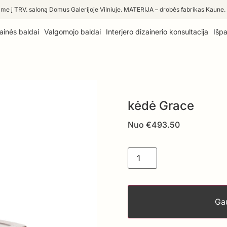
me į TRV. saloną Domus Galerijoje Vilniuje. MATERIJA – drobės fabrikas Kaune.
ainės baldai
Valgomojo baldai
Interjero dizainerio konsultacija
Išp
kėdė Grace
Nuo
€
493.50
Gau