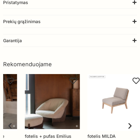
Pristatymas
Prekių grąžinimas
Garantija
Rekomenduojame
fotelis + pufas Emilius
fotelis MILDA
Fote