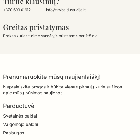
Turite klausimų?
+370 699 61612
info@trvbaldustudija.lt
Greitas pristatymas
Prekes kurias turime sandėlyje pristatome per 1-5 d.d.
Prenumeruokite mūsų naujienlaiškį!
Nepraleiskite progos ir būkite vienas pirmųjų kurie sužinos
apie mūsų būsimas naujienas.
Parduotuvė
Svetainės baldai
Valgomojo baldai
Paslaugos