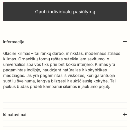
Gauti individualų pasiūlymą
Informacija
Glacier kilimas – tai rankų darbo, minkštas, modernaus stiliaus
kilimas. Organiškų formų raštas suteikia jam savitumo, o
universalios spalvos tiks prie bet kokio interjero. Kilimas yra
pagamintas Indijoje, naudojant natūralias ir kokybiškas
medžiagas. Jis yra pagamintas iš viskozės, kuri garantuoja
subtilų švelnumą, lengvą blizgesį ir aukščiausią kokybę. Tai
puikus būdas pridėti kambariui šilumos ir jaukumo pojūtį.
Išmatavimai