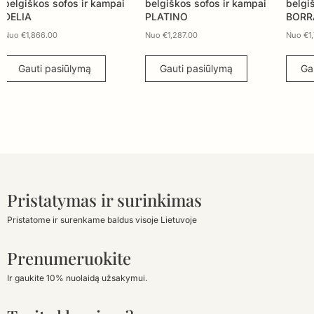
belgiškos sofos ir kampai
belgiškos sofos ir kampai
belg
PLATINO
BORRA
MIL
Nuo
€
1,287.00
Nuo
€
1,769.00
Nuo
Gauti pasiūlymą
Gauti pasiūlymą
G
Pristatymas ir surinkimas
Pristatome ir surenkame baldus visoje Lietuvoje
Prenumeruokite
Ir gaukite 10% nuolaidą užsakymui.