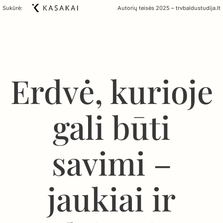
Sukūrė:
Autorių teisės 2025 – trvbaldustudija.lt
Erdvė, kurioje
gali būti
savimi –
jaukiai ir