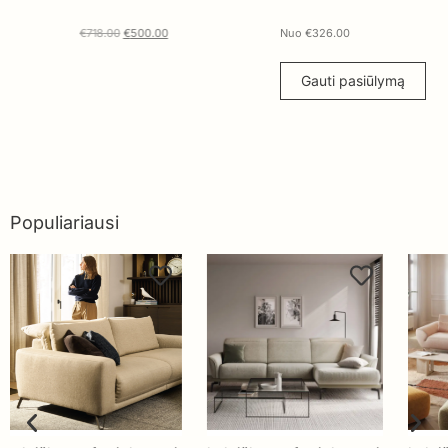
€
718.00
€
500.00
Nuo
€
326.00
Nuo
Gauti pasiūlymą
G
Populiariausi