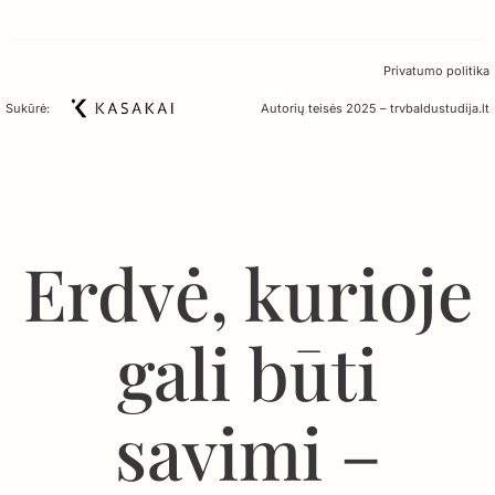
Privatumo politika
Sukūrė:
Autorių teisės 2025 – trvbaldustudija.lt
Erdvė, kurioje
gali būti
savimi –