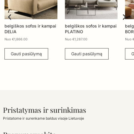
kampai
belgiškos sofos ir kampai
belgiškos sofos ir kampai
PLATINO
BORRA
Nuo
€
1,287.00
Nuo
€
1,769.00
Gauti pasiūlymą
Gauti pasiūlymą
Pristatymas ir surinkimas
Pristatome ir surenkame baldus visoje Lietuvoje