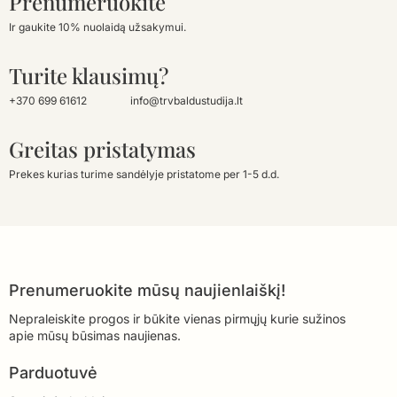
Prenumeruokite
Ir gaukite 10% nuolaidą užsakymui.
Turite klausimų?
+370 699 61612
info@trvbaldustudija.lt
Greitas pristatymas
Prekes kurias turime sandėlyje pristatome per 1-5 d.d.
Prenumeruokite mūsų naujienlaiškį!
Nepraleiskite progos ir būkite vienas pirmųjų kurie sužinos
apie mūsų būsimas naujienas.
Parduotuvė