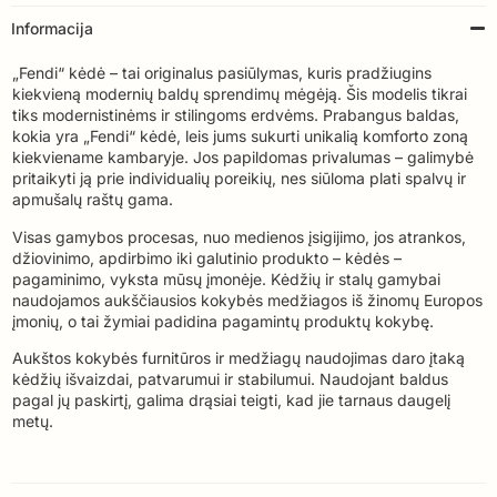
Informacija
„Fendi“ kėdė – tai originalus pasiūlymas, kuris pradžiugins
kiekvieną modernių baldų sprendimų mėgėją. Šis modelis tikrai
tiks modernistinėms ir stilingoms erdvėms. Prabangus baldas,
kokia yra „Fendi“ kėdė, leis jums sukurti unikalią komforto zoną
kiekviename kambaryje. Jos papildomas privalumas – galimybė
pritaikyti ją prie individualių poreikių, nes siūloma plati spalvų ir
apmušalų raštų gama.
Visas gamybos procesas, nuo medienos įsigijimo, jos atrankos,
džiovinimo, apdirbimo iki galutinio produkto – kėdės –
pagaminimo, vyksta mūsų įmonėje. Kėdžių ir stalų gamybai
naudojamos aukščiausios kokybės medžiagos iš žinomų Europos
įmonių, o tai žymiai padidina pagamintų produktų kokybę.
Aukštos kokybės furnitūros ir medžiagų naudojimas daro įtaką
kėdžių išvaizdai, patvarumui ir stabilumui. Naudojant baldus
pagal jų paskirtį, galima drąsiai teigti, kad jie tarnaus daugelį
metų.