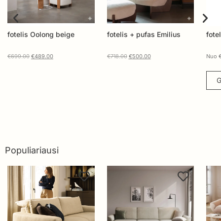
fotelis + pufas Emilius
fotelis MILDA
F
€
718.00
€
500.00
Nuo
€
326.00
N
Gauti pasiūlymą
Populiariausi