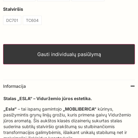
Stalviršis
DC701
TC604
Gauti individualų pasiūlymą
Informacija
Stalas „ESLA“ – Viduržemio jūros estetika.
„Esla“
– tai ispanų gamintojo
„MOBLIBERICA“
kūrinys,
pasižymintis grynų linijų grožiu, kuris primena gaivų Viduržemio
jūros aromatą. Šis aukštos klasės dizainerių sukurtas stalas
suderina subtilų stalviršio grakštumą su stulbinančiomis
transformacijos galimybėmis, išlaikant unikalų stabilumą net ir