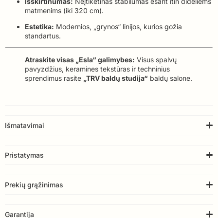
Išskirtinumas:
Neįtikėtinas stabilumas esant itin dideliems
matmenims (iki 320 cm).
Estetika:
Modernios, „grynos“ linijos, kurios gožia
standartus.
Atraskite visas „Esla“ galimybes:
Visus spalvų
pavyzdžius, keramines tekstūras ir techninius
sprendimus rasite
„TRV baldų studija“
baldų salone.
Išmatavimai
Pristatymas
Prekių grąžinimas
Garantija