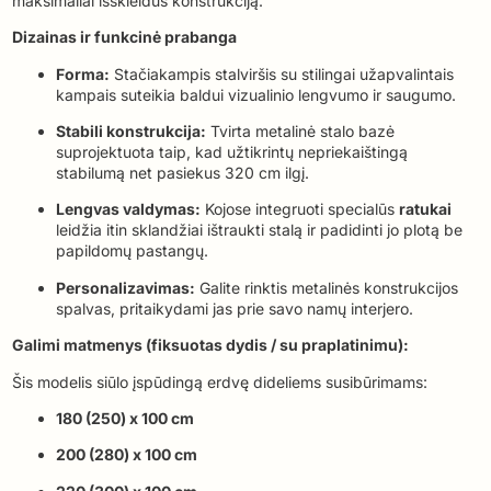
maksimaliai išskleidus konstrukciją.
Dizainas ir funkcinė prabanga
Forma:
Stačiakampis stalviršis su stilingai užapvalintais
kampais suteikia baldui vizualinio lengvumo ir saugumo.
Stabili konstrukcija:
Tvirta metalinė stalo bazė
suprojektuota taip, kad užtikrintų nepriekaištingą
stabilumą net pasiekus 320 cm ilgį.
Lengvas valdymas:
Kojose integruoti specialūs
ratukai
leidžia itin sklandžiai ištraukti stalą ir padidinti jo plotą be
papildomų pastangų.
Personalizavimas:
Galite rinktis metalinės konstrukcijos
spalvas, pritaikydami jas prie savo namų interjero.
Galimi matmenys (fiksuotas dydis / su praplatinimu):
Šis modelis siūlo įspūdingą erdvę dideliems susibūrimams:
180 (250) x 100 cm
200 (280) x 100 cm