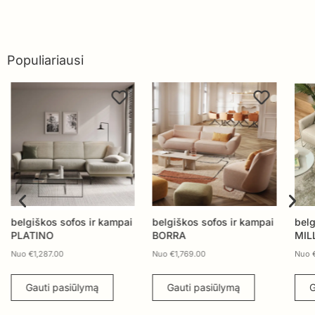
Populiariausi
belgiškos sofos ir kampai
belgiškos sofos ir kampai
belg
PLATINO
BORRA
MIL
Nuo
€
1,287.00
Nuo
€
1,769.00
Nuo
Gauti pasiūlymą
Gauti pasiūlymą
G