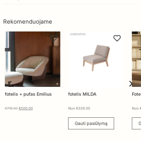
Rekomenduojame
fotelis + pufas Emilius
fotelis MILDA
Fote
€
718.00
€
500.00
Nuo
€
326.00
Nuo
Gauti pasiūlymą
G