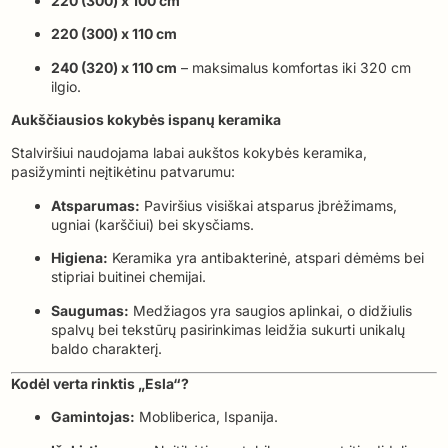
220 (300) x 100 cm
220 (300) x 110 cm
240 (320) x 110 cm
– maksimalus komfortas iki 320 cm
ilgio.
Aukščiausios kokybės ispanų keramika
Stalviršiui naudojama labai aukštos kokybės keramika,
pasižyminti neįtikėtinu patvarumu:
Atsparumas:
Paviršius visiškai atsparus įbrėžimams,
ugniai (karščiui) bei skysčiams.
Higiena:
Keramika yra antibakterinė, atspari dėmėms bei
stipriai buitinei chemijai.
Saugumas:
Medžiagos yra saugios aplinkai, o didžiulis
spalvų bei tekstūrų pasirinkimas leidžia sukurti unikalų
baldo charakterį.
Kodėl verta rinktis „Esla“?
Gamintojas:
Mobliberica, Ispanija.