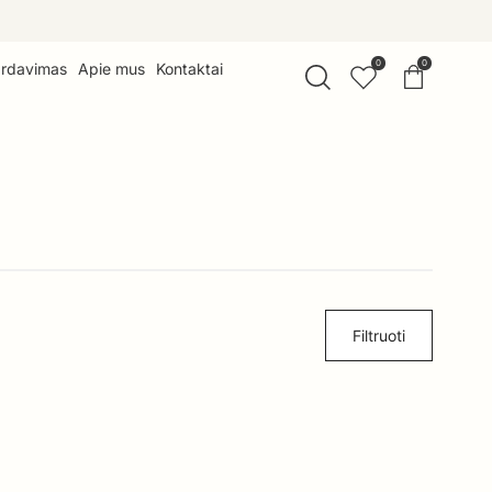
0
0
ardavimas
Apie mus
Kontaktai
Filtruoti