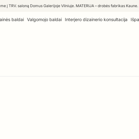
me į TRV. saloną Domus Galerijoje Vilniuje. MATERIJA – drobės fabrikas Kaune.
ainės baldai
Valgomojo baldai
Interjero dizainerio konsultacija
Išp