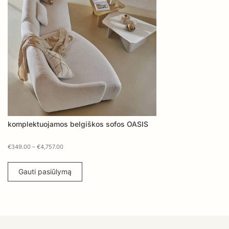
komplektuojamos belgiškos sofos OASIS
€
349.00
–
€
4,757.00
Gauti pasiūlymą