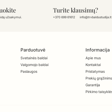
uokite
Turite klausimų?
aidą užsakymui.
+370 699 61612
info@trvbaldustudija.lt
Parduotuvė
Informacija
Svetainės baldai
Apie mus
Valgomojo baldai
Kontaktai
Paslaugos
Pristatymas
Prekių grąžinim
Garantija
Pirkimo taisyklė