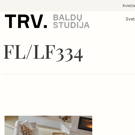
Kviečia
Svet
FL/LF334