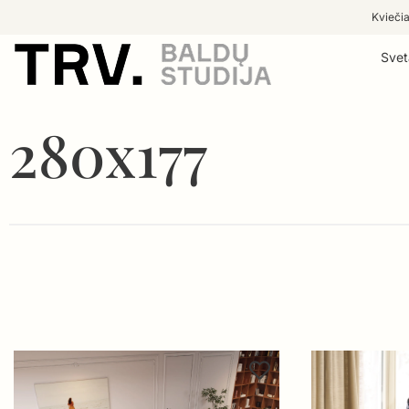
Kviečia
Svet
280x177