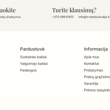
uokite
Turite klausimų?
aidą užsakymui.
+370 699 61612
info@trvbaldustudija.lt
Parduotuvė
Informacija
Svetainės baldai
Apie mus
Valgomojo baldai
Kontaktai
Paslaugos
Pristatymas
Prekių grąžinim
Garantija
Pirkimo taisyklė