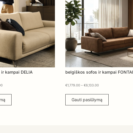
 ir kampai DELIA
belgiškos sofos ir kampai FONT
00
€
1,779.00
–
€
6,133.00
ymą
Gauti pasiūlymą