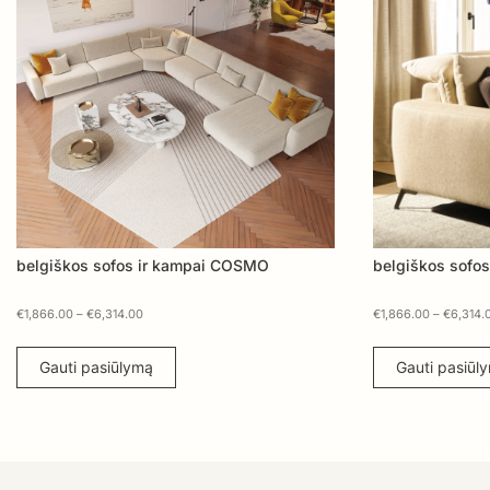
belgiškos sofos ir kampai COSMO
belgiškos sofos
€
1,866.00
–
€
6,314.00
€
1,866.00
–
€
6,314.
Gauti pasiūlymą
Gauti pasiūl