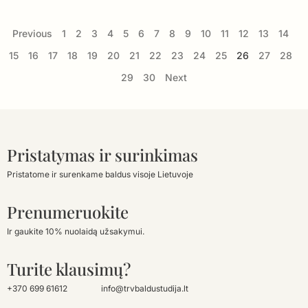
Previous
1
2
3
4
5
6
7
8
9
10
11
12
13
14
15
16
17
18
19
20
21
22
23
24
25
26
27
28
29
30
Next
Pristatymas ir surinkimas
Pristatome ir surenkame baldus visoje Lietuvoje
Prenumeruokite
Ir gaukite 10% nuolaidą užsakymui.
Turite klausimų?
+370 699 61612
info@trvbaldustudija.lt