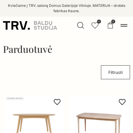
Kviečiame į TRV. saloną Domus Galerijoje Vilniuje. MATERIJA – drobės
fabrikas Kaune.
0
0
Parduotuvė
Filtruoti