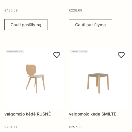
€
436.59
€
228.69
Gauti pasiūlymą
Gauti pasiūlymą
valgomojo kėdė RUSNĖ
valgomojo kėdė SMILTĖ
€
201.00
€
257.00