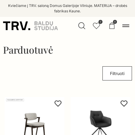
Kviečiame į TRV. saloną Domus Galerijoje Vilniuje. MATERIJA – drobės
fabrikas Kaune.
0
0
Parduotuvė
Filtruoti