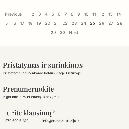
Previous
1
2
3
4
5
6
7
8
9
10
11
12
13
14
15
16
17
18
19
20
21
22
23
24
25
26
27
28
29
30
Next
Pristatymas ir surinkimas
Pristatome ir surenkame baldus visoje Lietuvoje
Prenumeruokite
Ir gaukite 10% nuolaidą užsakymui.
Turite klausimų?
+370 699 61612
info@trvbaldustudija.lt