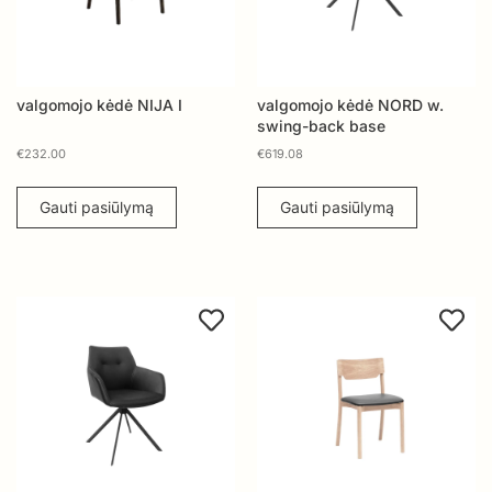
valgomojo kėdė NIJA I
valgomojo kėdė NORD w.
swing-back base
€
232.00
€
619.08
Gauti pasiūlymą
Gauti pasiūlymą