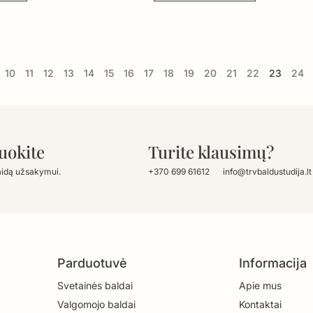
10
11
12
13
14
15
16
17
18
19
20
21
22
23
24
uokite
Turite klausimų?
aidą užsakymui.
+370 699 61612
info@trvbaldustudija.lt
Parduotuvė
Informacija
Svetainės baldai
Apie mus
Valgomojo baldai
Kontaktai