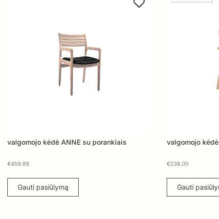
valgomojo kėdė ANNE su porankiais
valgomojo kėd
€
459.69
€
238.00
Gauti pasiūlymą
Gauti pasiūl