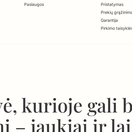
Paslaugos
Pristatymas
Prekių grąžinim
Garantija
Pirkimo taisyklė
ė, kurioje gali 
i – jaukiai ir la