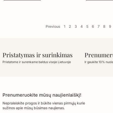
Previous
1
2
3
4
5
6
7
8
9
Pristatymas ir surinkimas
Prenumer
Pristatome ir surenkame baldus visoje Lietuvoje
Ir gaukite 10% nuol
Prenumeruokite mūsų naujienlaiškį!
Nepraleiskite progos ir būkite vienas pirmųjų kurie
sužinos apie mūsų būsimas naujienas.