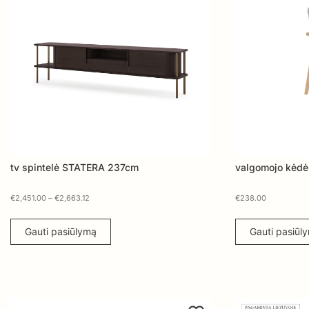
tv spintelė STATERA 237cm
valgomojo kėdė
€
2,451.00
–
€
2,663.12
€
238.00
Gauti pasiūlymą
Gauti pasiūl