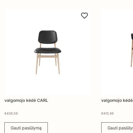
valgomojo kėdė CARL
valgomojo kėdė
€
436.59
€
413.49
Gauti pasiūlymą
Gauti pasiūl