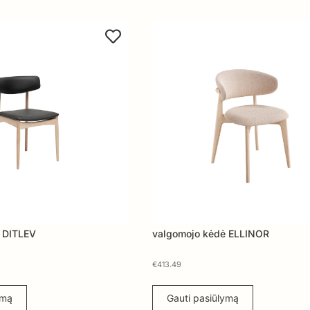
 DITLEV
valgomojo kėdė ELLINOR
€
413.49
ymą
Gauti pasiūlymą