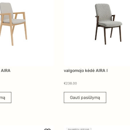
 AIRA
valgomojo kėdė AIRA I
€
238.00
ymą
Gauti pasiūlymą