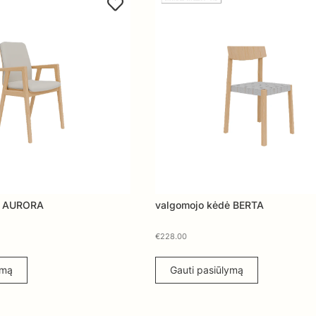
ė AURORA
valgomojo kėdė BERTA
€
228.00
ymą
Gauti pasiūlymą