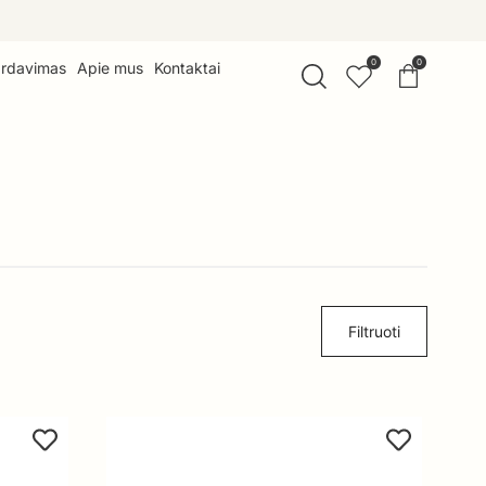
0
0
ardavimas
Apie mus
Kontaktai
Filtruoti