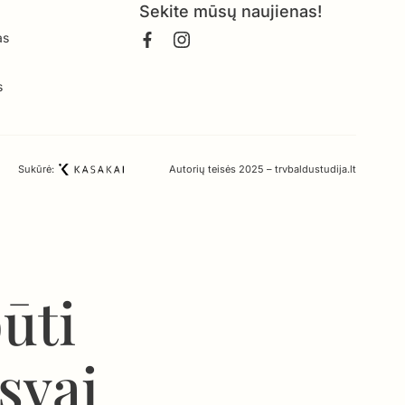
Sekite mūsų naujienas!
as
s
Sukūrė:
Autorių teisės 2025 – trvbaldustudija.lt
būti
isvai