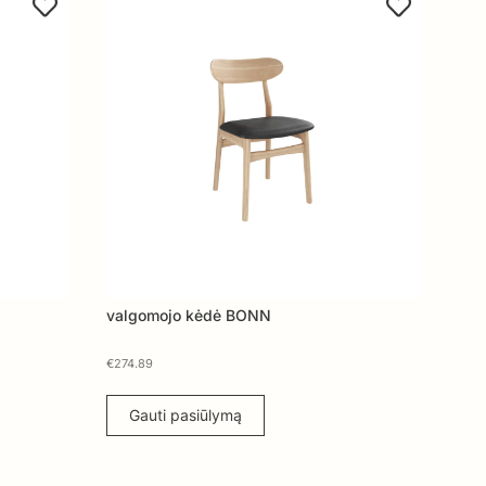
valgomojo kėdė BONN
€
274.89
Gauti pasiūlymą