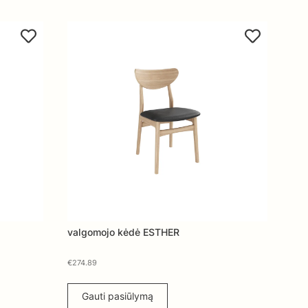
valgomojo kėdė ESTHER
€
274.89
Gauti pasiūlymą